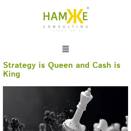
Strategy is Queen and Cash is
King